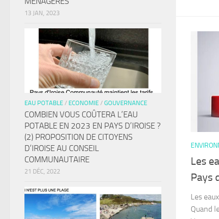
MÉNAGÈRES
13 JAN, 2023
EAU POTABLE
/
ECONOMIE
/
GOUVERNANCE
COMBIEN VOUS COÛTERA L’EAU
POTABLE EN 2023 EN PAYS D’IROISE ?
(2) PROPOSITION DE CITOYENS
ENVIRO
D’IROISE AU CONSEIL
COMMUNAUTAIRE
Les ea
21 DÉC, 2022
Pays d
Les eaux
Quand le