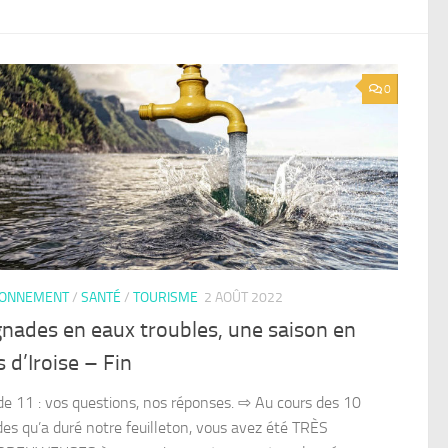
0
RONNEMENT
/
SANTÉ
/
TOURISME
2 AOÛT 2022
nades en eaux troubles, une saison en
 d’Iroise – Fin
de 11 : vos questions, nos réponses. ⇨ Au cours des 10
des qu’a duré notre feuilleton, vous avez été TRÈS