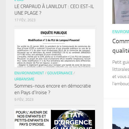
LE CRAPAUD À LANILDUT : CECI EST-IL
UNE PLAGE ?
17 FÉV, 2023
ENVIRO
Commen
qualit
Petit gu
littoral
ENVIRONNEMENT
/
GOUVERNANCE
/
et vous 
URBANISME
l’embouc
Sommes-nous encore en démocratie
en Pays d’Iroise ?
9 FÉV, 2023