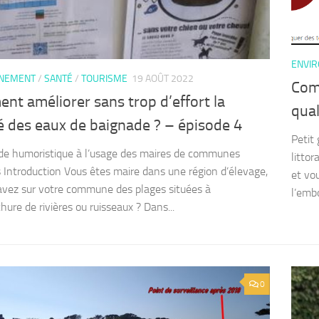
ENVI
NNEMENT
/
SANTÉ
/
TOURISME
19 AOÛT 2022
Comm
t améliorer sans trop d’effort la
qual
é des eaux de baignade ? – épisode 4
Petit
ide humoristique à l’usage des maires de communes
litto
es Introduction Vous êtes maire dans une région d’élevage,
et vo
avez sur votre commune des plages situées à
l’embo
hure de rivières ou ruisseaux ? Dans...
0