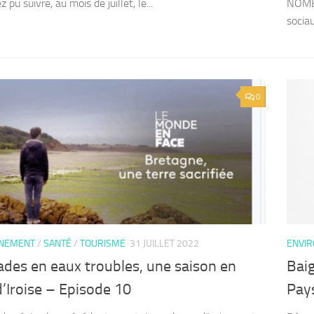
 pu suivre, au mois de juillet, le...
NOMBR
socia
0
NNEMENT
/
SANTÉ
/
TOURISME
31 JUILLET 2022
ENVI
des en eaux troubles, une saison en
Baig
’Iroise – Episode 10
Pays