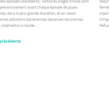
es épisodes précédents : certaines plages d’Iroise sont
Résum
préventivement avant chaque épisode de pluies
fermé
tes, dans la plus grande discrétion, et en raison
impor
antes pollutions bactériennes devenues récurrentes.
d’imp
 d’admettre la lourde...
Refusa
 précédente