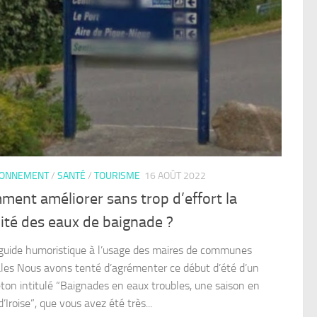
RONNEMENT
/
SANTÉ
/
TOURISME
16 AOÛT 2022
ent améliorer sans trop d’effort la
ité des eaux de baignade ?
 guide humoristique à l’usage des maires de communes
rales Nous avons tenté d’agrémenter ce début d’été d’un
leton intitulé “Baignades en eaux troubles, une saison en
’Iroise”, que vous avez été très...