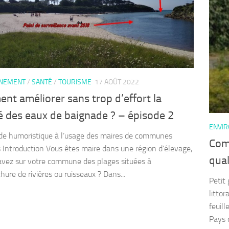
NNEMENT
/
SANTÉ
/
TOURISME
17 AOÛT 2022
t améliorer sans trop d’effort la
é des eaux de baignade ? – épisode 2
ENVI
ide humoristique à l’usage des maires de communes
Comm
es Introduction Vous êtes maire dans une région d’élevage,
qual
avez sur votre commune des plages situées à
hure de rivières ou ruisseaux ? Dans...
Petit
litto
feuil
Pays d