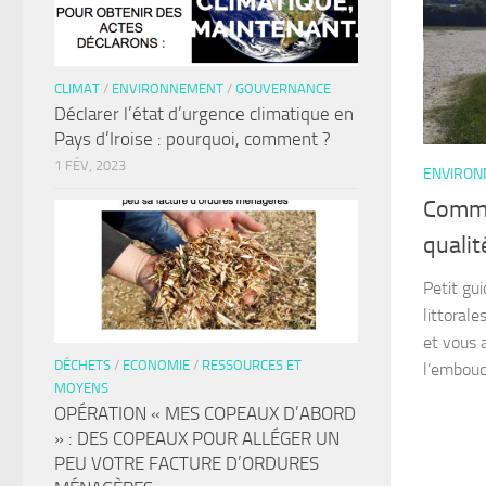
CLIMAT
/
ENVIRONNEMENT
/
GOUVERNANCE
Déclarer l’état d’urgence climatique en
Pays d’Iroise : pourquoi, comment ?
1 FÉV, 2023
ENVIRO
Commen
qualit
Petit gu
littoral
et vous 
DÉCHETS
/
ECONOMIE
/
RESSOURCES ET
l’embouc
MOYENS
OPÉRATION « MES COPEAUX D’ABORD
» : DES COPEAUX POUR ALLÉGER UN
PEU VOTRE FACTURE D’ORDURES