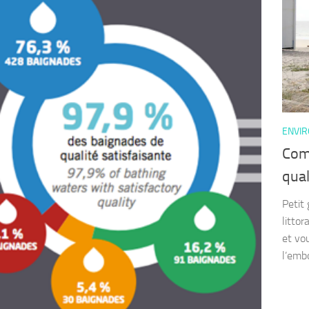
ENVI
Comm
qual
Petit
litto
et vo
l’embo