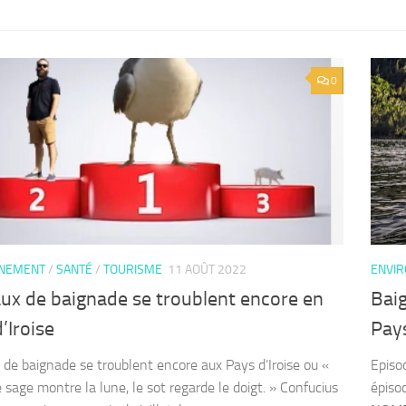
0
NNEMENT
/
SANTÉ
/
TOURISME
11 AOÛT 2022
ENVI
ux de baignade se troublent encore en
Baig
’Iroise
Pays
 de baignade se troublent encore aux Pays d’Iroise ou «
Episo
 sage montre la lune, le sot regarde le doigt. » Confucius
épiso