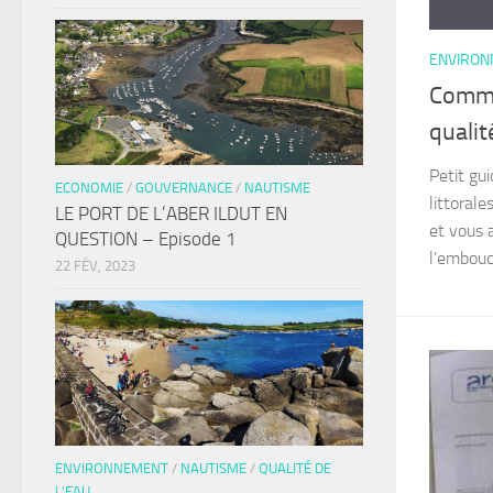
ENVIRO
Commen
qualit
Petit gu
ECONOMIE
/
GOUVERNANCE
/
NAUTISME
littoral
LE PORT DE L’ABER ILDUT EN
et vous 
QUESTION – Episode 1
l’embouc
22 FÉV, 2023
ENVIRONNEMENT
/
NAUTISME
/
QUALITÉ DE
L'EAU