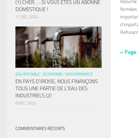
Résumé d
(1) CHER……SI VOUS ÊTES UN ABONNÉ
DOMESTIQUE !
fermées 
importan
11 DÉC, 2022
d’import
Refusant
« Page
EAU POTABLE
/
ECONOMIE
/
GOUVERNANCE
EN PAYS D’IROISE, NOUS FINANÇONS
TOUS UNE PARTIE DE L’EAU DES
INDUSTRIELS (2)
8 DÉC, 2022
COMMENTAIRES RÉCENTS