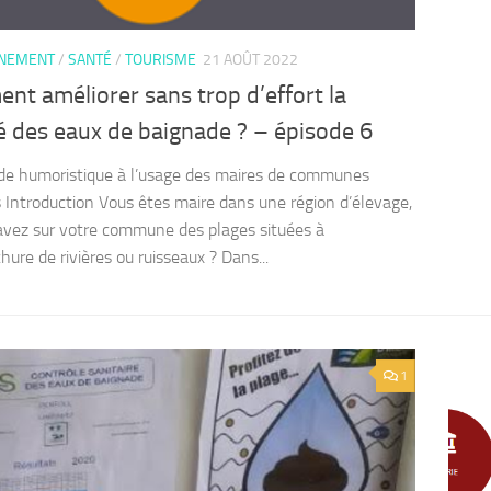
NNEMENT
/
SANTÉ
/
TOURISME
21 AOÛT 2022
t améliorer sans trop d’effort la
é des eaux de baignade ? – épisode 6
ide humoristique à l’usage des maires de communes
es Introduction Vous êtes maire dans une région d’élevage,
avez sur votre commune des plages situées à
hure de rivières ou ruisseaux ? Dans...
1