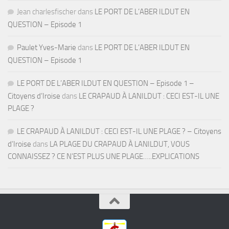
Jean charlesfischer
dans
LE PORT DE L’ABER ILDUT EN
QUESTION – Episode 1
Paulet Yves-Marie
dans
LE PORT DE L’ABER ILDUT EN
QUESTION – Episode 1
LE PORT DE L’ABER ILDUT EN QUESTION – Episode 1 –
Citoyens d’Iroise
dans
LE CRAPAUD À LANILDUT : CECI EST-IL UNE
PLAGE ?
LE CRAPAUD À LANILDUT : CECI EST-IL UNE PLAGE ? – Citoyens
d’Iroise
dans
LA PLAGE DU CRAPAUD À LANILDUT, VOUS
CONNAISSEZ ? CE N’EST PLUS UNE PLAGE…..EXPLICATIONS