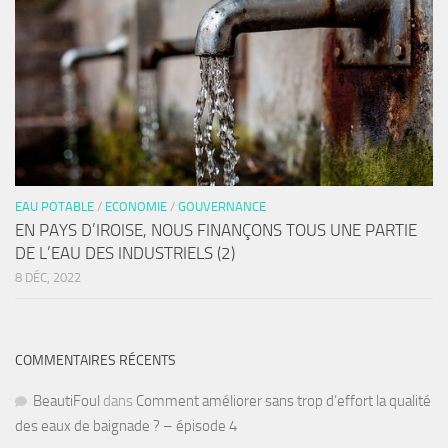
EAU POTABLE
/
ECONOMIE
/
GOUVERNANCE
EN PAYS D’IROISE, NOUS FINANÇONS TOUS UNE PARTIE
DE L’EAU DES INDUSTRIELS (2)
8 DÉC, 2022
COMMENTAIRES RÉCENTS
BeautiFoul
dans
Comment améliorer sans trop d’effort la qualité
des eaux de baignade ? – épisode 4