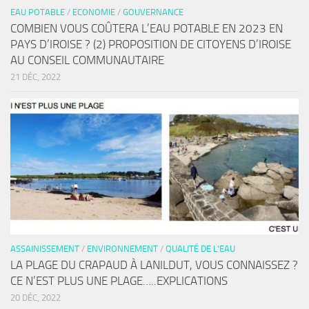
EAU POTABLE
/
ECONOMIE
/
GOUVERNANCE
COMBIEN VOUS COÛTERA L’EAU POTABLE EN 2023 EN
PAYS D’IROISE ? (2) PROPOSITION DE CITOYENS D’IROISE
AU CONSEIL COMMUNAUTAIRE
21 DÉC, 2022
ASSAINISSEMENT
/
ENVIRONNEMENT
/
QUALITÉ DE L'EAU
LA PLAGE DU CRAPAUD À LANILDUT, VOUS CONNAISSEZ ?
CE N’EST PLUS UNE PLAGE…..EXPLICATIONS
20 DÉC, 2022