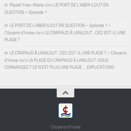
Paulet Yves-Marie
dans
LE PORT DE L’ABER ILDUT EN
QUESTION – Episode 1
LE PORT DE L’ABER ILDUT EN QUESTION – Episode 1 –
Citoyens d’Iroise
dans
LE CRAPAUD À LANILDUT : CECI EST-IL UNE
PLAGE ?
LE CRAPAUD À LANILDUT : CECI EST-IL UNE PLAGE ? – Citoyens
d’Iroise
dans
LA PLAGE DU CRAPAUD À LANILDUT, VOUS
CONNAISSEZ ? CE N’EST PLUS UNE PLAGE…..EXPLICATIONS
Citoyens d’Iroise