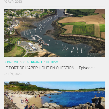
10 AVR, 2023
ECONOMIE
/
GOUVERNANCE
/
NAUTISME
LE PORT DE L’ABER ILDUT EN QUESTION – Episode 1
22 FÉV, 2023