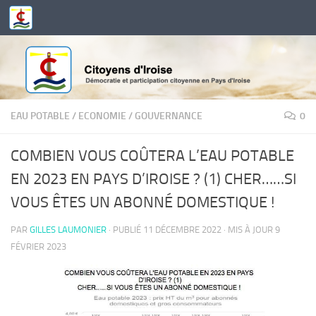
Skip to content
EAU POTABLE
/
ECONOMIE
/
GOUVERNANCE
0
COMBIEN VOUS COÛTERA L’EAU POTABLE
EN 2023 EN PAYS D’IROISE ? (1) CHER……SI
VOUS ÊTES UN ABONNÉ DOMESTIQUE !
PAR
GILLES LAUMONIER
· PUBLIÉ
11 DÉCEMBRE 2022
· MIS À JOUR
9
FÉVRIER 2023