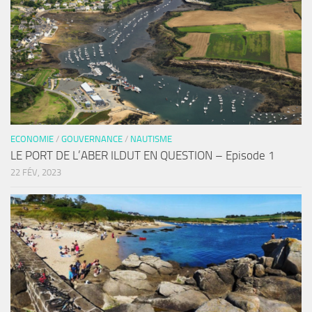
ECONOMIE
/
GOUVERNANCE
/
NAUTISME
LE PORT DE L’ABER ILDUT EN QUESTION – Episode 1
22 FÉV, 2023