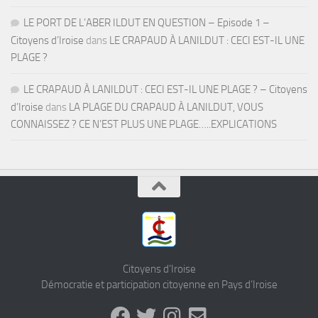
LE PORT DE L’ABER ILDUT EN QUESTION – Episode 1 –
Citoyens d’Iroise
dans
LE CRAPAUD À LANILDUT : CECI EST-IL UNE
PLAGE ?
LE CRAPAUD À LANILDUT : CECI EST-IL UNE PLAGE ? – Citoyens
d’Iroise
dans
LA PLAGE DU CRAPAUD À LANILDUT, VOUS
CONNAISSEZ ? CE N’EST PLUS UNE PLAGE…..EXPLICATIONS
Citoyens d’Iroise
Démocratie et participation citoyenne en Pays d’Iroise