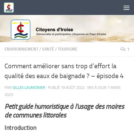
Skip to content
ENVIRONNEMENT
/
SANTÉ
/
TOURISME
1
Comment améliorer sans trop d’effort la
qualité des eaux de baignade ? – épisode 4
PAR
GILLES LAUMONIER
· PUBLIÉ
19 AOÛT 2022
· MIS À JOUR
7 MARS
2023
Petit guide humoristique à l’usage des maires
de communes littorales
Introduction