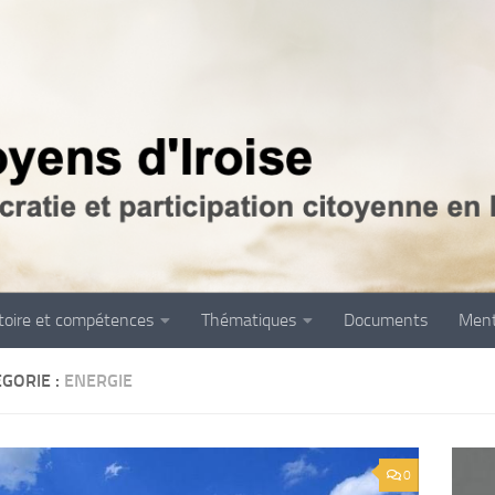
itoire et compétences
Thématiques
Documents
Ment
GORIE :
ENERGIE
0