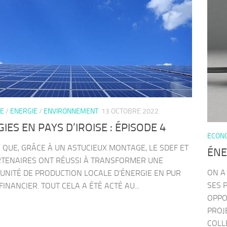
E
/
ENERGIE
/
ENVIRONNEMENT
13 OCTOBRE 2022
IES EN PAYS D’IROISE : ÉPISODE 4
ECON
 QUE, GRÂCE À UN ASTUCIEUX MONTAGE, LE SDEF ET
ÉNE
RTENAIRES ONT RÉUSSI À TRANSFORMER UNE
ON A
UNITÉ DE PRODUCTION LOCALE D’ÉNERGIE EN PUR
SES 
FINANCIER. TOUT CELA A ÉTÉ ACTÉ AU...
OPPO
PROJ
COLLE