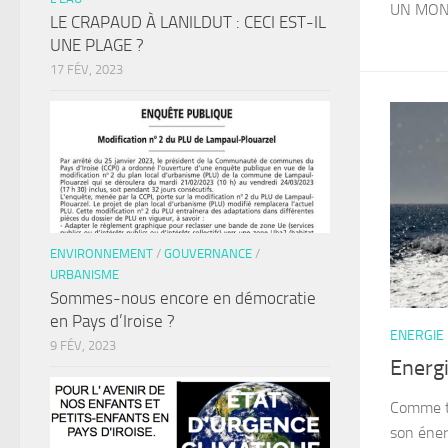
UN MONT
LE CRAPAUD À LANILDUT : CECI EST-IL
UNE PLAGE ?
17 FÉV, 2023
ENVIRONNEMENT
/
GOUVERNANCE
/
URBANISME
Sommes-nous encore en démocratie
en Pays d’Iroise ?
ENERGIE
9 FÉV, 2023
Energi
Comme to
son éner