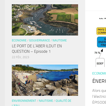
ECONOMIE
/
GOUVERNANCE
/
NAUTISME
LE PORT DE L’ABER ILDUT EN
QUESTION – Episode 1
22 FÉV, 2023
ECONOMI
ÉNERG
Alors que
l’électr
ENVIRONNEMENT
/
NAUTISME
/
QUALITÉ DE
ÉPISODE
L'EAU