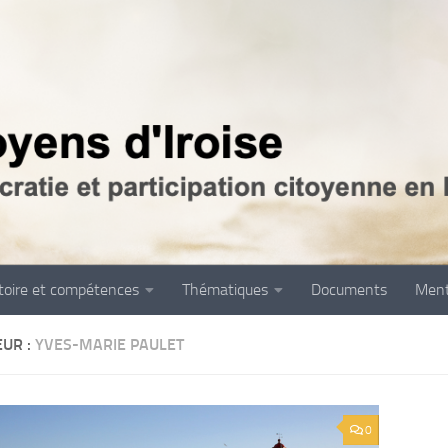
itoire et compétences
Thématiques
Documents
Ment
EUR :
YVES-MARIE PAULET
0