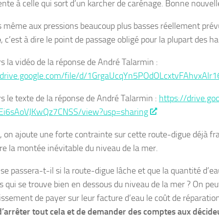
ente à celle qui sort d’un karcher de carénage. Bonne nouvell
 même aux pressions beaucoup plus basses réellement prév
e
, c’est à dire le point de passage obligé pour la plupart des h
rs la vidéo de la réponse de André Talarmin :
//drive.google.com/file/d/1GrgaUcqYn5POdOLcxtvFAhvxAlr
rs le texte de la réponse de André Talarmin :
https://drive.go
i6sAoVJKwQz7CNSS/view?usp=sharing
, on ajoute une forte contrainte sur cette route-digue déjà frag
re la montée inévitable du niveau de la mer.
e passera-t-il si la route-digue lâche et que la quantité d’e
as qui se trouve bien en dessous du niveau de la mer ? On pe
issement de payer sur leur facture d’eau le coût de réparation
’arrêter tout cela et de demander des comptes aux décideur