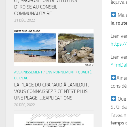
(2) PROPOSITION DE CITOYENS
équival
D’IROISE AU CONSEIL
COMMUNAUTAIRE
Mais
21 DÉC, 2022
la rout
Lien ve
https:
Lien ve
YFmDaE
ASSAINISSEMENT
/
ENVIRONNEMENT
/
QUALITÉ
Ainsi
DE L'EAU
LA PLAGE DU CRAPAUD À LANILDUT,
considè
VOUS CONNAISSEZ ? CE N’EST PLUS
UNE PLAGE…..EXPLICATIONS
Que s
20 DÉC, 2022
St Gild
l’assain
temps d