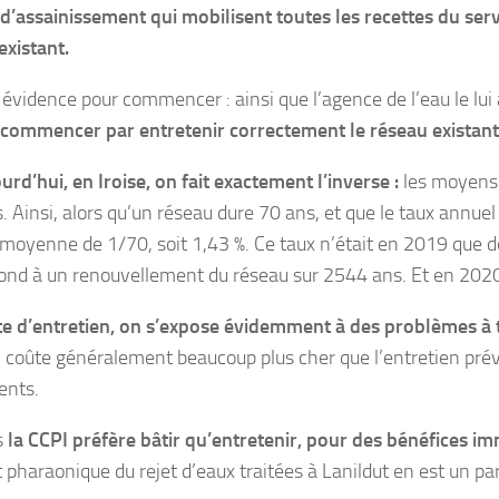
 d’assainissement qui mobilisent toutes les recettes du serv
existant.
évidence pour commencer : ainsi que l’agence de l’eau le lu
 commencer par entretenir correctement le réseau existant
urd’hui, en Iroise, on fait exactement l’inverse :
les moyens 
es. Ainsi, alors qu’un réseau dure 70 ans, et que le taux annu
 moyenne de 1/70, soit 1,43 %. Ce taux n’était en 2019 que d
ond à un renouvellement du réseau sur 2544 ans. Et en 2020, 
e d’entretien, on s’expose évidemment à des problèmes à t
n coûte généralement beaucoup plus cher que l’entretien préve
ents.
s
la CCPI préfère bâtir qu’entretenir, pour des bénéfices im
t pharaonique du rejet d’eaux traitées à Lanildut en est un pa