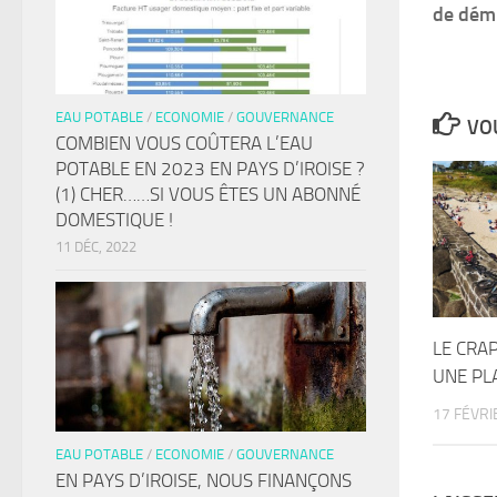
de démi
EAU POTABLE
/
ECONOMIE
/
GOUVERNANCE
VOU
COMBIEN VOUS COÛTERA L’EAU
POTABLE EN 2023 EN PAYS D’IROISE ?
(1) CHER……SI VOUS ÊTES UN ABONNÉ
DOMESTIQUE !
11 DÉC, 2022
LE CRAP
UNE PL
17 FÉVRI
EAU POTABLE
/
ECONOMIE
/
GOUVERNANCE
EN PAYS D’IROISE, NOUS FINANÇONS