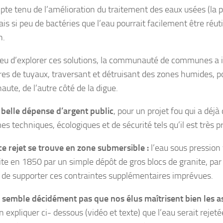
e tenu de l’amélioration du traitement des eaux usées (la part
s si peu de bactéries que l’eau pourrait facilement être réuti
n.
ieu d’explorer ces solutions, la communauté de communes a
res de tuyaux, traversant et détruisant des zones humides, pou
ute, de l’autre côté de la digue.
belle dépense d’argent public
, pour un projet fou qui a déjà
s techniques, écologiques et de sécurité tels qu’il est très p
ce rejet se trouve en zone submersible :
l’eau sous pression
te en 1850 par un simple dépôt de gros blocs de granite, par l
 de supporter ces contraintes supplémentaires imprévues.
e semble décidément pas que nos élus maîtrisent bien les a
n expliquer ci- dessous (vidéo et texte) que l’eau serait rej