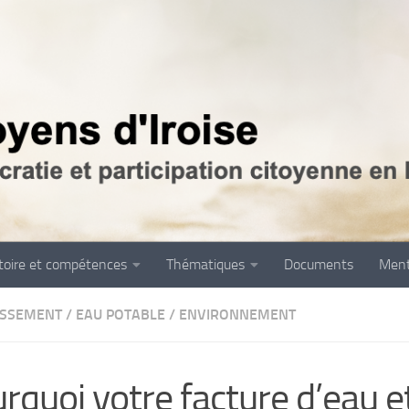
itoire et compétences
Thématiques
Documents
Ment
ISSEMENT
/
EAU POTABLE
/
ENVIRONNEMENT
rquoi votre facture d’eau 