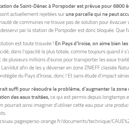
tation de Saint-Dénec à Porspoder est prévue pour 6800 é
 sont actuellement rejetées sur
une parcelle qui ne peut accu
uté de communes ne trouve pas de solution pour évacuer un 
 desservi par la station de Porspoder est donc bloquée. Que fa
lution est toute trouvée !
En Pays d’Iroise, on aime bien le
cidé, dans l’opacité la plus totale, comme toujours quand il s
de plusieurs millions d’euros pour transporter les eaux trait
à Lanildut afin de les y déverser en zone ZNIEFF classée Natu
 protégée du Pays d’Iroise, donc ! Et sans étude d’impact sér
urait suffi pour résoudre le problème, d’augmenter la zone 
sation des eaux traitées,
ce qui est permis depuis longtemps 
 pourrait ainsi imaginer d’utiliser cette eau pour une product
ts.
//csiuav.pagesperso-orange.fr/documents/technique/CAUE