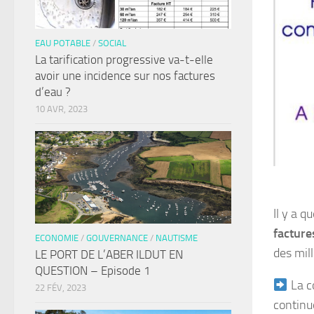
EAU POTABLE
/
SOCIAL
La tarification progressive va-t-elle
avoir une incidence sur nos factures
d’eau ?
10 AVR, 2023
Il y a 
facture
ECONOMIE
/
GOUVERNANCE
/
NAUTISME
des mill
LE PORT DE L’ABER ILDUT EN
QUESTION – Episode 1
La c
22 FÉV, 2023
continue