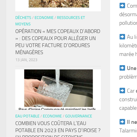
Compt
désormai
DÉCHETS
/
ECONOMIE
/
RESSOURCES ET
pollutio
MOYENS
OPÉRATION « MES COPEAUX D’ABORD
Au l
» : DES COPEAUX POUR ALLÉGER UN
PEU VOTRE FACTURE D’ORDURES
kilomèt
MÉNAGÈRES
marée ha
13 JAN, 2023
Une 
problème
Car
construi
capable
EAU POTABLE
/
ECONOMIE
/
GOUVERNANCE
Il n
COMBIEN VOUS COÛTERA L’EAU
POTABLE EN 2023 EN PAYS D’IROISE ?
Talarmi