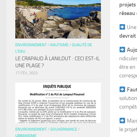
projets
réseau 
Une 
devrait
ENVIRONNEMENT
/
NAUTISME
/
QUALITÉ DE
Aujo
L'EAU
ridicul
LE CRAPAUD À LANILDUT : CECI EST-IL
UNE PLAGE ?
être en
17 FÉV, 2023
corresp
Faut
solutio
compét
Mai
le proje
ENVIRONNEMENT
/
GOUVERNANCE
/
URBANISME