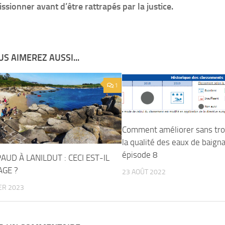
ssionner avant d’être rattrapés par la justice.
S AIMEREZ AUSSI...
1
Comment améliorer sans trop
la qualité des eaux de baign
épisode 8
AUD À LANILDUT : CECI EST-IL
AGE ?
23 AOÛT 2022
ER 2023