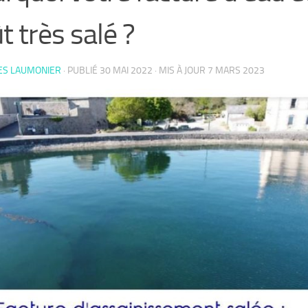
t très salé ?
ES LAUMONIER
· PUBLIÉ
30 MAI 2022
· MIS À JOUR
7 MARS 2023