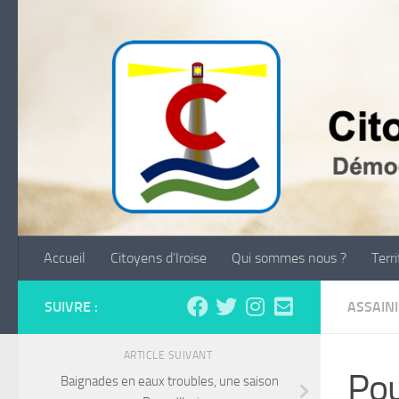
Skip to content
Accueil
Citoyens d’Iroise
Qui sommes nous ?
Terr
SUIVRE :
ASSAIN
ARTICLE SUIVANT
Pou
Baignades en eaux troubles, une saison