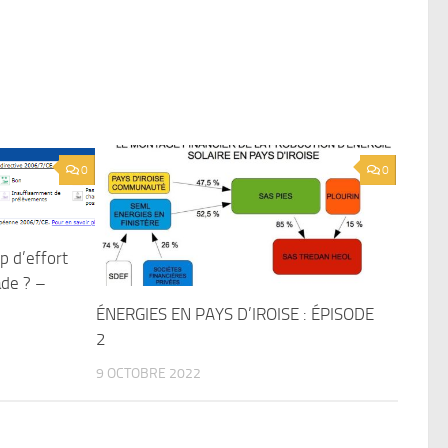
0
0
 d’effort
ade ? –
ÉNERGIES EN PAYS D’IROISE : ÉPISODE
2
9 OCTOBRE 2022