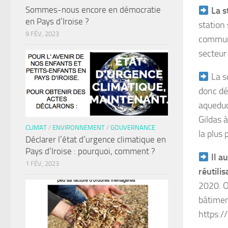
Sommes-nous encore en démocratie
La s
en Pays d’Iroise ?
station
9 FÉV, 2023
communa
secteur
La so
donc dé
aqueduc 
Gildas 
CLIMAT
/
ENVIRONNEMENT
/
GOUVERNANCE
la plus
Déclarer l’état d’urgence climatique en
Pays d’Iroise : pourquoi, comment ?
Il a
1 FÉV, 2023
réutili
2020. On
bâtimen
https: